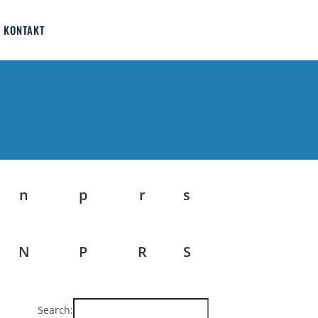
KONTAKT
n
p
r
s
N
P
R
S
Search: