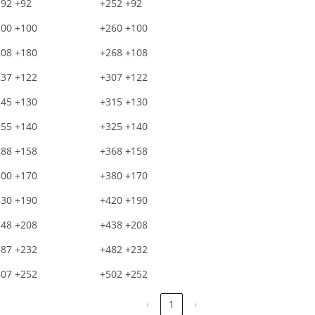
92 +92
+252 +92
200 +100
+260 +100
208 +180
+268 +108
237 +122
+307 +122
245 +130
+315 +130
255 +140
+325 +140
288 +158
+368 +158
300 +170
+380 +170
330 +190
+420 +190
348 +208
+438 +208
387 +232
+482 +232
407 +252
+502 +252
‹
1
›