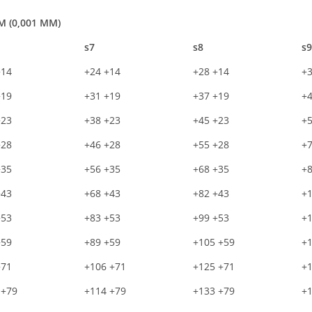
 (0,001 MM)
 (0,001 MM)
s7
s8
s9
+14
+24 +14
+28 +14
+3
+19
+31 +19
+37 +19
+4
+23
+38 +23
+45 +23
+5
+28
+46 +28
+55 +28
+7
+35
+56 +35
+68 +35
+8
+43
+68 +43
+82 +43
+1
+53
+83 +53
+99 +53
+1
+59
+89 +59
+105 +59
+1
+71
+106 +71
+125 +71
+1
 +79
+114 +79
+133 +79
+1