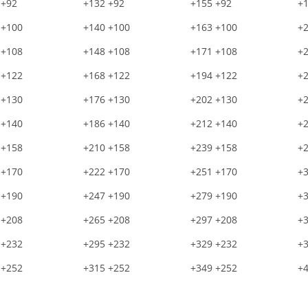
 +92
+132 +92
+155 +92
+1
 +100
+140 +100
+163 +100
+
 +108
+148 +108
+171 +108
+
 +122
+168 +122
+194 +122
+
 +130
+176 +130
+202 +130
+
 +140
+186 +140
+212 +140
+
 +158
+210 +158
+239 +158
+
 +170
+222 +170
+251 +170
+
 +190
+247 +190
+279 +190
+
 +208
+265 +208
+297 +208
+
 +232
+295 +232
+329 +232
+
 +252
+315 +252
+349 +252
+