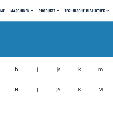
OME
MASCHINEN
PRODUKTE
TECHNISCHE BIBLIOTHEK
h
j
js
k
m
H
J
JS
K
M