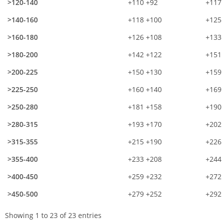
>120-140
+110 +92
+117
>140-160
+118 +100
+125
>160-180
+126 +108
+133
>180-200
+142 +122
+151
>200-225
+150 +130
+159
>225-250
+160 +140
+169
>250-280
+181 +158
+190
>280-315
+193 +170
+202
>315-355
+215 +190
+226
>355-400
+233 +208
+244
>400-450
+259 +232
+272
>450-500
+279 +252
+292
Showing 1 to 23 of 23 entries