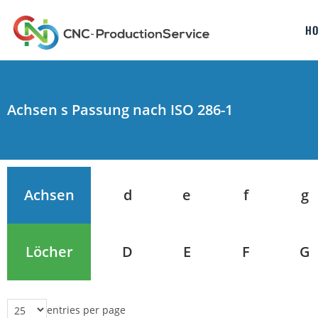
H
Achsen s Passung nach ISO 286-1
Achsen
d
e
f
g
Löcher
D
E
F
G
entries per page